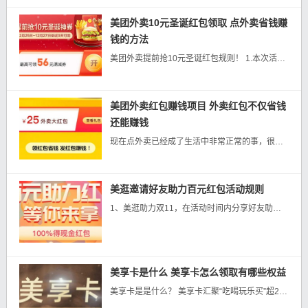
美团外卖10元圣诞红包领取 点外卖省钱赚
钱的方法
美团外卖提前抢10元圣诞红包规则！ 1.本次活动中红包领取时间截止至2021年12月31日24点 2.订单同步为次日，例如12日下的订单...
美团外卖红包赚钱项目 外卖红包不仅省钱
还能赚钱
现在点外卖已经成了生活中非常正常的事，很多人图方便每天都在点，你可能不知道点外卖每天可以领红包，分享红包还能赚钱！如何赚钱？只要分享外卖红包，用户领取红包下单，就能赚取佣金，最高佣金高达4.8%。项目优势...
美逛邀请好友助力百元红包活动规则
1、美逛助力双11，在活动时间内分享好友助力拆红包后即可领取现金红包； 2、现金红包活动需要好友共同参与，每次助力金额以页面显示金额为准，参与好友越多，领...
美享卡是什么 美享卡怎么领取有哪些权益
美享卡是是什么？ 美享卡汇聚“吃喝玩乐买”超200项会员专属优惠特权的权益卡。 美享卡基于移动互联生活方式，打通线上、线下消...