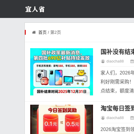
首页
/ 第2页
diaocha88
家人们，202
利好刚需采购！但紧
点结束，额度清
diaocha88
2026淘宝签