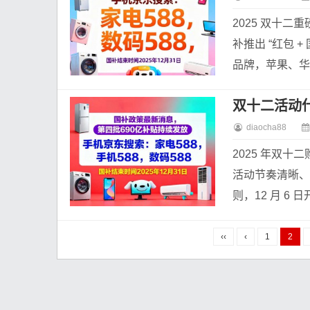
2025 双十
补推出 “红包 
品牌，苹果、华
diaocha88
2025 年双
活动节奏清晰、
则，12 月 6 日
‹‹
‹
1
2