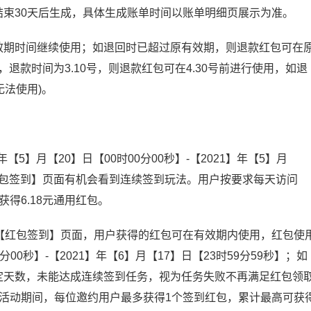
束30天后生成，具体生成账单时间以账单明细页展示为准。
效期时间继续使用；如退回时已超过原有效期，则退款红包可在
，退款时间为3.10号，则退款红包可在4.30号前进行使用，如退
无法使用)。
【5】月【20】日【00时00分00秒】-【2021】年【5】月
【红包签到】页面有机会看到连续签到玩法。用户按要求每天访问
得6.18元通用红包。
【红包签到】页面，用户获得的红包可在有效期内使用，红包使
分00秒】-【2021】年【6】月【17】日【23时59分59秒】；如
定天数，未能达成连续签到任务，视为任务失败不再满足红包领
活动期间，每位邀约用户最多获得1个签到红包，累计最高可获