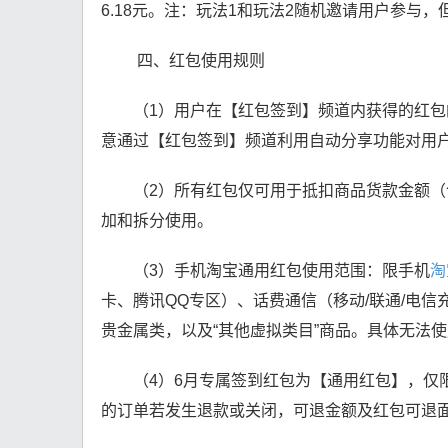
6.18元。注：玩法1和玩法2随机邀请用户参与
四、红包使用规则
（1）用户在【红包签到】频道内获得的红
意通过【红包签到】频道利用自动分享功能对用
（2）所有红包仅可用于抵扣商品货款金额
加和拆分使用。
（3）手机淘宝通用红包使用范围：限手机
淘
卡、腾讯QQ专区）、话费通信（移动/联通/电信
贵金属类，以及“其他虚拟类目”商品。具体无法
（4）6月专属签到红包为【通用红包】，仅
的订单若发生退款或关闭，可退金额及红包可退