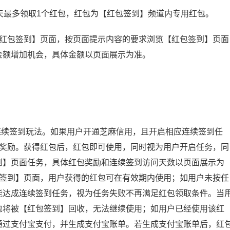
天最多领取1个红包，红包为【红包签到】频道内专用红包。
【红包签到】页面，按页面提示内容的要求浏览【红包签到】页面
金额增加机会，具体金额以页面展示为准。
连续签到玩法。如果用户开通芝麻信用，且开启相应连续签到任
包奖励。获得红包后，红包即可使用，同时视为用户开启任务，同
到】页面任务，具体红包奖励和连续签到访问天数以页面展示为
包签到】页面，用户获得的红包可在有效期内使用；如用户未按任
能达成连续签到任务，视为任务失败不再满足红包领取条件。当
包将被【红包签到】回收，无法继续使用；如用户已经使用该红
通过支付宝支付，并生成支付宝账单。若生成支付宝账单后，红