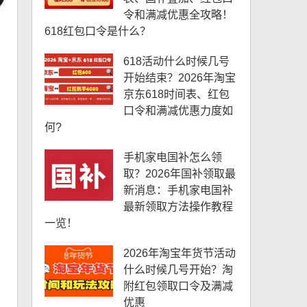
令和满减优惠全攻略！
618红包口令是什么？
618活动什么时候几号
开始结束？2026年淘宝
京东618时间表、红包
口令和满减优惠力度如
何?
手机家电国补怎么领
取？2026年国补领取最
新消息：手机家电国补
最新领取方法操作教程
一览！
2026年淘宝年货节活动
什么时候几号开始？淘
附红包领取口令及满减
优惠