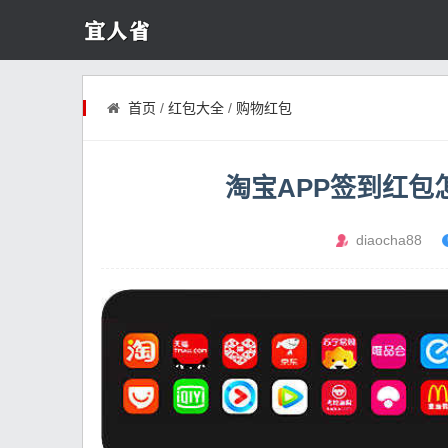
首页
/
红包大全
/
购物红包
淘宝APP签到红包
diaocha88