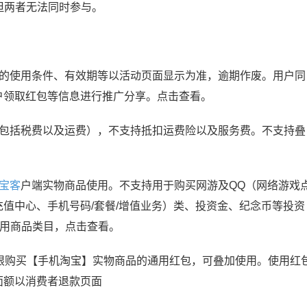
，但两者无法同时参与。
包的使用条件、有效期等以活动页面显示为准，逾期作废。用户同
户领取红包等信息进行推广分享。点击查看。
（包括税费以及运费），不支持抵扣运费险以及服务费。不支持叠
宝客
户端实物商品使用。不支持用于购买网游及QQ（网络游戏
充值中心、手机号码/套餐/增值业务）类、投资金、纪念币等投资
使用商品类目，点击查看。
限购买【手机淘宝】实物商品的通用红包，可叠加使用。使用红
面额以消费者退款页面