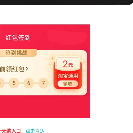
一元购入口
：
点击直达