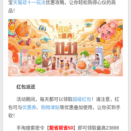
宝
天猫双十一玩法
优惠攻略，让你轻松购得心仪的商
品！
红包派送
活动期间，每天都可以领取
超级红包
！请注意，红
包可与
优惠券
、
购物津贴
等优惠叠加使用，让你买到手
软！
手淘搜索密令【
能省就省50
】即可领取最高23888