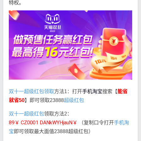
特权。
双十一超级红包领取
方法1：打开
手机淘宝
搜索【
能省
就省50
】即可领取23888
超级红包
双十一超级红包
领取方法2：
89￥ CZ0001 DANkWYHjauN￥ 
（复制口令打开
手机淘
宝
即可领取最大面值23888超级红包）