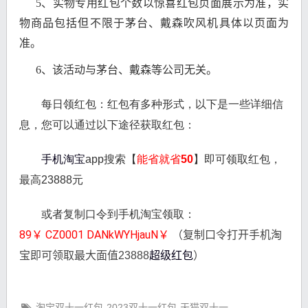
5、实物专用红包个数以惊喜红包页面展示为准，实
物商品包括但不限于茅台、戴森吹风机具体以页面为
准。
6、该活动与茅台、戴森等公司无关。
每日领红包：红包有多种形式，以下是一些详细信
息，您可以通过以下途径获取红包：
手机淘宝
app搜索【
能省就省50
】即可领取红包，
最高23888元
或者复制口令到手机淘宝领取：
89￥ CZ0001 DANkWYHjauN￥ 
（复制口令打开手机淘
宝即可领取最大面值23888
超级红包
）
淘宝双十一红包
2023双十一红包
天猫双十一