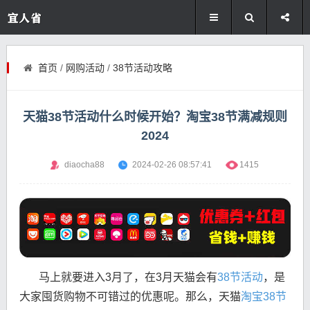
首页
/
网购活动
/
38节活动攻略
天猫38节活动什么时候开始？淘宝38节满减规则
2024
diaocha88
2024-02-26 08:57:41
1415
马上就要进入3月了，在3月天猫会有
38节活动
，是
大家囤货购物不可错过的优惠呢。那么，天猫
淘宝38节