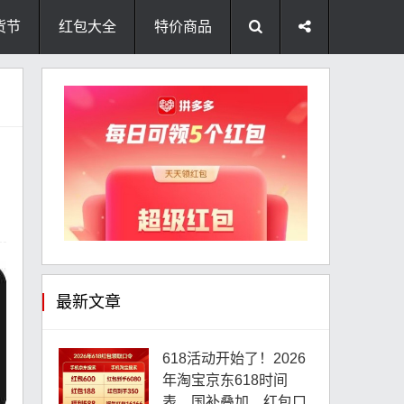
货节
红包大全
特价商品
最新文章
618活动开始了！2026
年淘宝京东618时间
表、国补叠加、红包口