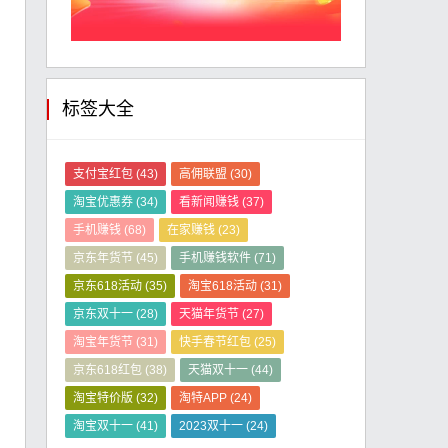
标签大全
支付宝红包
(43)
高佣联盟
(30)
淘宝优惠券
(34)
看新闻赚钱
(37)
手机赚钱
(68)
在家赚钱
(23)
京东年货节
(45)
手机赚钱软件
(71)
京东618活动
(35)
淘宝618活动
(31)
京东双十一
(28)
天猫年货节
(27)
淘宝年货节
(31)
快手春节红包
(25)
京东618红包
(38)
天猫双十一
(44)
淘宝特价版
(32)
淘特APP
(24)
淘宝双十一
(41)
2023双十一
(24)