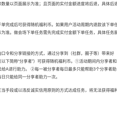
除数量以页面展示为准；且页面的实付金额进度将后退，具体后
下单完成后可获得随机福利币。如果用户活动周期内退款该下单
示为准。做会场下单任务需先完成实付金额下单任务，具体任务
淘口令和分享链接的方式，通过分享到（社群，圈子等）带来好
以下简称“分享者”）可获得随机福利币。①活动期间内分享者和
法给A进行助力。 ②每一被分享者每日最多只能帮助3个分享者助
每日只能给同一分享者助力一次。
正当手段或以违反诚实信用原则的方式达成任务，将无法获得福