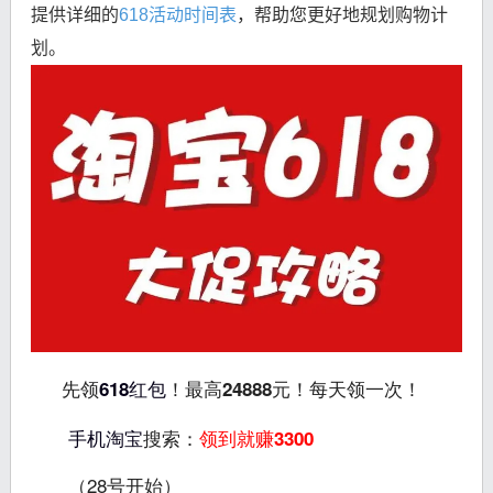
提供详细的
618活动时间表
，帮助您更好地规划购物计
划。
先领
618红包
！最高24888元！每天领一次！
手机淘宝
搜索：
领到就赚3300
（28号开始）