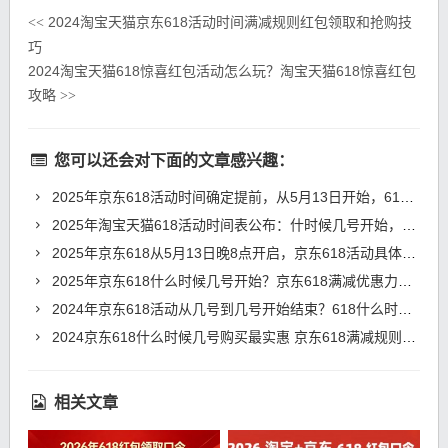
2024淘宝天猫京东618活动时间满减规则红包领取和抢购技
<<
巧
2024淘宝天猫618惊喜红包活动怎么玩？淘宝天猫618惊喜红包
攻略
>>
您可以还会对下面的文章感兴趣：
2025年京东618活动时间确定提前，从5月13日开始，618红包优惠活动玩法介绍
2025年淘宝天猫618活动时间表公布：什时候几号开始，满减多少
2025年京东618从5月13日晚8点开启，京东618活动具体时间表和满减规则
2025年京东618什么时候几号开始？京东618满减优惠力度如何？
2024年京东618活动从几号到几号开始结束？618什么时候买最划算
2024京东618什么时候几号购买最实惠 京东618满减规则、时间表和红包领取
相关文章