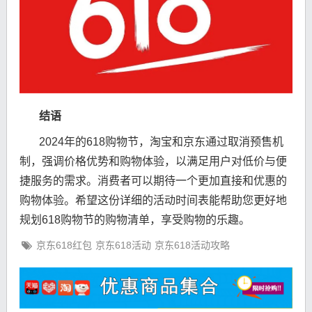
结语
2024年的618购物节，淘宝和京东通过取消预售机
制，强调价格优势和购物体验，以满足用户对低价与便
捷服务的需求。消费者可以期待一个更加直接和优惠的
购物体验。希望这份详细的活动时间表能帮助您更好地
规划618购物节的购物清单，享受购物的乐趣。
京东618红包
京东618活动
京东618活动攻略