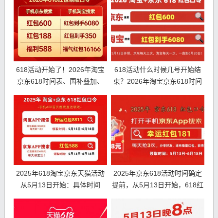
618活动开始了！2026年淘宝
618活动什么时候几号开始结
京东618时间表、国补叠加、
束？2026年淘宝京东618时间
红包口令和满减优惠全攻略！
表、红包口令和满减优惠力度
618红包口令是什么？
如何?
2025年618淘宝京东天猫活动
2025年京东618活动时间确定
从5月13日开始：具体时间
提前，从5月13日开始，618红
表、满减规则、红包口令和优
包优惠活动玩法介绍
惠力度！