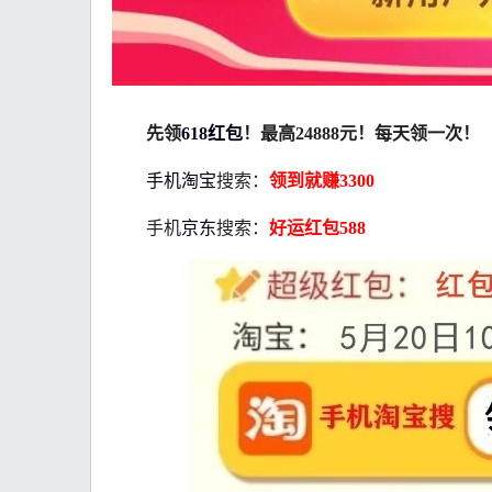
先领
618红包
！最高24888元！每天领一次！
手机淘宝
搜索：
领到就赚3300
手机
京东
搜索：
好运红包588