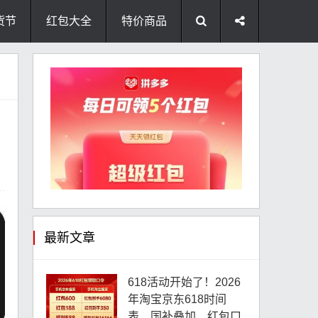
货节
红包大全
特价商品
最新文章
618活动开始了！2026
年淘宝京东618时间
表、国补叠加、红包口