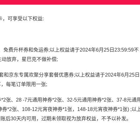
级卡，可享受以下权益:
、免费升杯券和免运券;以上权益请于2024年6月25日23:59:59不
动放弃，星巴克不做补偿;
套和京东专属欢聚分享套餐优惠券;以上权益请于2024年6月25日
享，每笔订单限用一张;
券*2张、28 -7元通用神券*2张、32-5元通用神券*2张、37-8元通
券*2张、108-12元宵夜神券*1张，148-18元宵夜神券*1张) ;以
，领取到账后30天内可用，过期未领取视为放弃权益，不予以补发。