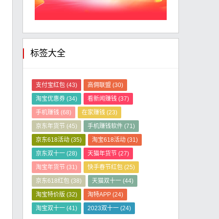
标签大全
支付宝红包
(43)
高佣联盟
(30)
淘宝优惠券
(34)
看新闻赚钱
(37)
手机赚钱
(68)
在家赚钱
(23)
京东年货节
(45)
手机赚钱软件
(71)
京东618活动
(35)
淘宝618活动
(31)
京东双十一
(28)
天猫年货节
(27)
淘宝年货节
(31)
快手春节红包
(25)
京东618红包
(38)
天猫双十一
(44)
淘宝特价版
(32)
淘特APP
(24)
淘宝双十一
(41)
2023双十一
(24)