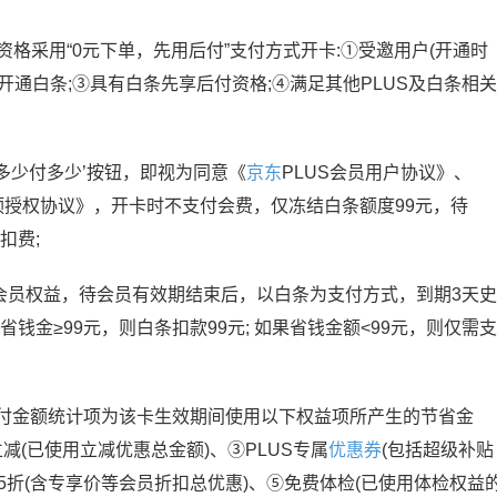
资格采用“0元下单，先用后付”支付方式开卡:①受邀用户(开通时
已开通白条;③具有白条先享后付资格;④满足其他PLUS及白条相关
省多少付多少’按钮，即视为同意《
京东
PLUS会员用户协议》、
预授权协议》，开卡时不支付会费，仅冻结白条额度99元，待
扣费;
级卡会员权益，待会员有效期结束后，以白条为支付方式，到期3天史
钱金≥99元，则白条扣款99元; 如果省钱金额<99元，则仅需支
卡的支付金额统计项为该卡生效期间使用以下权益项所产生的节省金
减(已使用立减优惠总金额)、③PLUS专属
优惠券
(包括超级补贴
 95折(含专享价等会员折扣总优惠)、⑤免费体检(已使用体检权益