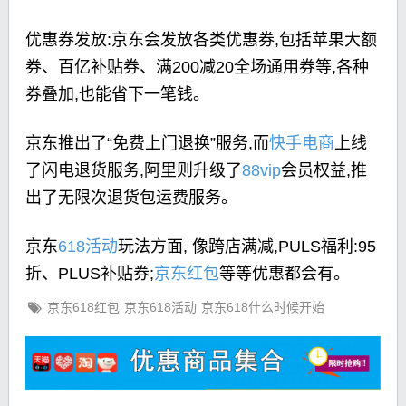
优惠券发放:京东会发放各类优惠券,包括苹果大额
券、百亿补贴券、满200减20全场通用券等,各种
券叠加,也能省下一笔钱。
京东推出了“免费上门退换”服务,而
快手电商
上线
了闪电退货服务,阿里则升级了
88vip
会员权益,推
出了无限次退货包运费服务。
京东
618活动
玩法方面, 像跨店满减,PULS福利:95
折、PLUS补贴券;
京东红包
等等优惠都会有。
京东618红包
京东618活动
京东618什么时候开始