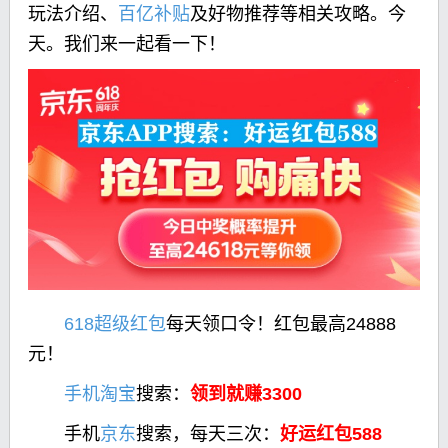
玩法介绍、
百亿补贴
及好物推荐等相关攻略。今
天。我们来一起看一下！
618超级红包
每天领口令！红包最高24888
元！
手机淘宝
搜索：
领到就赚3300
手机
京东
搜索，每天三次：
好运红包588