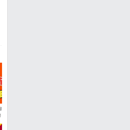
淘
号
览