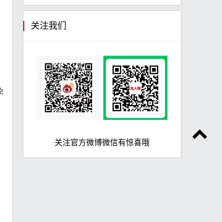
关注我们
免
关注官方微博微信有惊喜哦