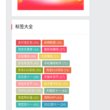
标签大全
支付宝红包
(43)
高佣联盟
(30)
淘宝优惠券
(34)
看新闻赚钱
(37)
手机赚钱
(68)
在家赚钱
(23)
京东年货节
(45)
手机赚钱软件
(71)
京东618活动
(35)
淘宝618活动
(31)
京东双十一
(28)
天猫年货节
(27)
淘宝年货节
(31)
快手春节红包
(25)
京东618红包
(38)
天猫双十一
(44)
淘宝特价版
(32)
淘特APP
(24)
淘宝双十一
(41)
2023双十一
(24)