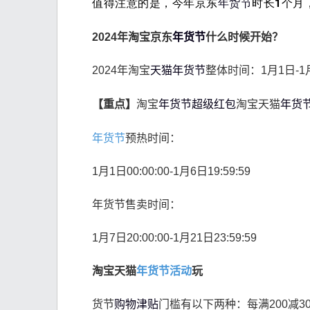
值得注意的是，今年京东
年货节
时长1个月
2024年淘宝京东
年货节
什么时候开始？
2024年淘宝
天猫年货节
整体时间：1月1日-1
【重点】
淘宝
年货节超级红包
淘宝天猫
年货
年货节
预热时间：
1月1日00:00:00-1月6日19:59:59
年货节售卖时间：
1月7日20:00:00-1月21日23:59:59
淘宝天猫
年货节活动
玩
货节
购物津贴
门槛有以下两种：每满200减3