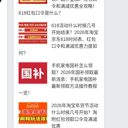
令和满减优惠全攻略！
618红包口令是什么？
618活动什么时候几号
开始结束？2026年淘宝
京东618时间表、红包
口令和满减优惠力度如
何?
手机家电国补怎么领
取？2026年国补领取最
新消息：手机家电国补
最新领取方法操作教程
一览！
2026年淘宝年货节活动
什么时候几号开始？淘
附红包领取口令及满减
优惠