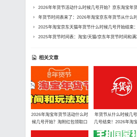
2026年年货节活动什么时候几号开始？京东淘宝年
年货节时间表来了：2026年淘宝京东年货节从什么
2025年淘宝京东天猫年货节什么时候几号开始结束
2025年货节时间表：淘宝/天猫/京东年货节时间和
相关文章
2026年淘宝年货节活动什么时
年货节从什么时候几
候几号开始？淘附红包领取口
几号结束！2026年淘
令及满减优惠
东年货节时间表、满
红包口令