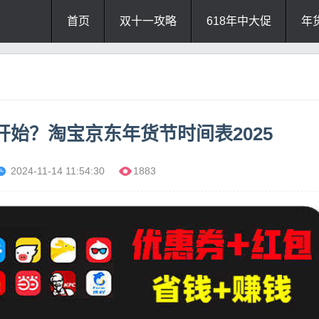
首页
双十一攻略
618年中大促
年
开始？淘宝京东年货节时间表2025
2024-11-14 11:54:30
1883