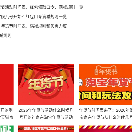
货节活动时间表、红包领取口令、满减规则一览
时候几号开始？红包口令满减规则一览
：年货节时间表、满减规则和优惠力度
满减规则
号开始到
2026年年货节活动什么时候几
年货节时间表来了：2026年
宝天猫京
号开始？京东淘宝年货节活动
宝京东年货节从什么时候几
减规则和
时间表、红包领取口令、满减
开始？红包口令满减规则一
规则一览