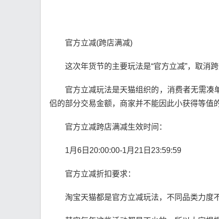
官方立减(跨店满减)
这次年货节的主要玩法是“官方立减”，取消
官方立减玩法是天猫组织的，消费者无需凑
侣的部分交易金额，商家并不能因此小获得等值
官方立减跨店满减生效时间：
1月6日20:00:00-1月21日23:59:59
官方立减折扣要求：
淘宝天猫都是官方立减玩法，不同品类力度不