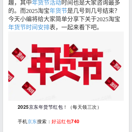
趣，其中
年货节活动
时间也是大家咨询最多
的。而2025淘宝
年货节
是几号到几号结束？
今天小编将给大家简单分享下关于2025淘宝
年货节时间安排
表，一起来看下吧。
2025
京东年货节红包
！
（每天领三次）
手机
京东
搜索：
好运红包740