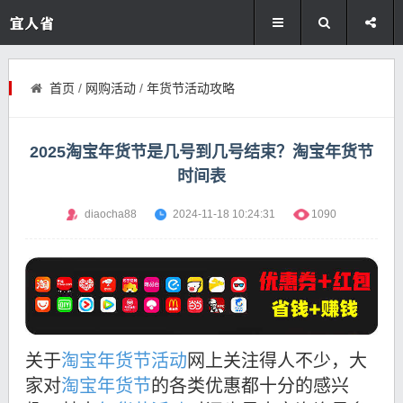
首页
/
网购活动
/
年货节活动攻略
2025淘宝年货节是几号到几号结束？淘宝年货节
时间表
diaocha88
2024-11-18 10:24:31
1090
关于
淘宝年货节活动
网上关注得人不少，大
家对
淘宝年货节
的各类优惠都十分的感兴