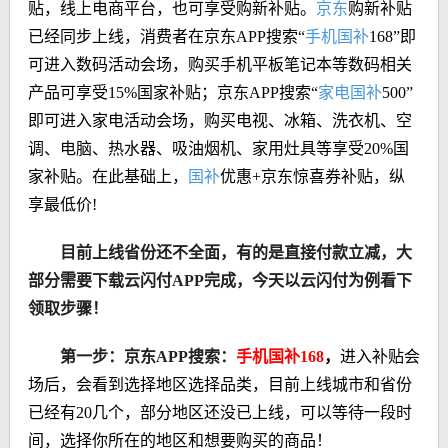
贴，线上电商平台，也可享受购新补贴。
京东
购新补贴
已经同步上线，消费者在京东APP搜索“
手机国补
168
”即
可进入数码活动会场，购买手机平板笔记本等数码相关
产品可享受15%国家补贴；
京东APP搜索“
家电国补
500
”
即可进入家电活动会场，
购买电视、冰箱、洗衣机、空
调、电脑、热水器、吸油烟机、家用灶具等享受20%国
家补贴
。在此基础上，
国补
优惠+京东惊喜券补贴，纵
享最低价!
目前上线省份还不全面，有的是直接付款立减，大
部分需要下载云闪付APP完成，今天以云闪付为例看下
领取步骤！
第一步：京东APP搜索：
手机国补168
，
进入补贴会
场后，会看到选择地区选择品类，目前上线城市和省份
已经有20几个，部分地区还没已上线，可以等待一段时
间，选择你所在的地区和想要购买的商品！