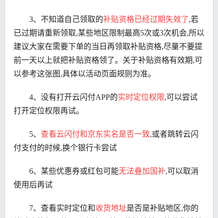
3、不知道自己领取的
补贴资格已经过期失效了
,若
已过期请重新领取,某些地区限制最高5次或3次机会,所以
建议大家在需要下单的当日再领取补贴资格,尽量不要提
前一天以上就把补贴资格领了。关于补贴资格有效期,可
以参考这张图,具体以活动页面规则为准。
4、没有打开云闪付APP的
实时定位权限
,可以尝试
打开定位权限再试。
5、
查看云闪付和京东实名是否一致
,或者跳转云闪
付支付的时候,换个银行卡尝试
6、某些优惠券或红包可能
无法叠加国补
,可以取消
使用后再试
7、查看实时定位和
收货地址
是否是补贴地区,你的