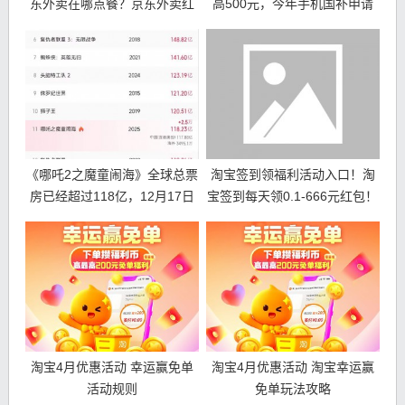
东外卖在哪点餐？京东外卖红
高500元，今年手机国补申请
包和优惠券领取攻略
领取方法和操作步骤来了
《哪吒2之魔童闹海》全球总票
淘宝签到领福利活动入口！淘
房已经超过118亿，12月17日
宝签到每天领0.1-666元红包！
前有望闯进全球影史票房榜前
十名！
淘宝4月优惠活动 幸运赢免单
淘宝4月优惠活动 淘宝幸运赢
活动规则
免单玩法攻略