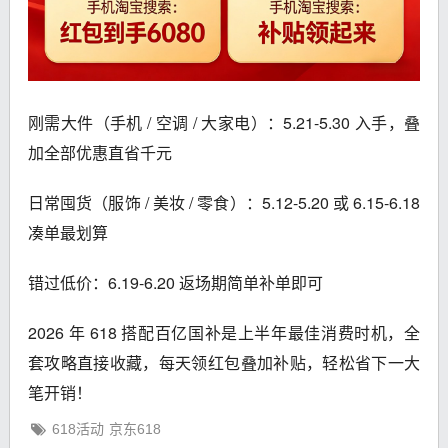
刚需大件（手机 / 空调 / 大家电）：5.21-5.30 入手，叠
加全部优惠直省千元
日常囤货（服饰 / 美妆 / 零食）：5.12-5.20 或 6.15-6.18
凑单最划算
错过低价：6.19-6.20 返场期简单补单即可
2026 年 618 搭配百亿国补是上半年最佳消费时机，全
套攻略直接收藏，每天领红包叠加补贴，轻松省下一大
笔开销！
618活动
京东618