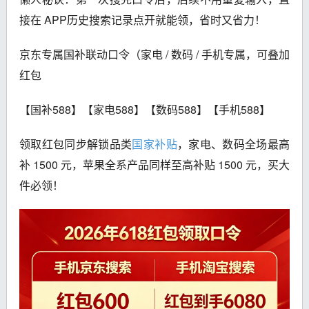
接在 APP历史搜索记录点开就能领，省时又省力！
京东专属国补联动口令（家电 / 数码 / 手机专属，可叠加
红包
【国补588】【家电588】【数码588】【手机588】
领取红包同步解锁品类
国家补贴
，家电、数码全场最高
补 1500 元，苹果全系产品同样至高补贴 1500 元，买大
件必领！