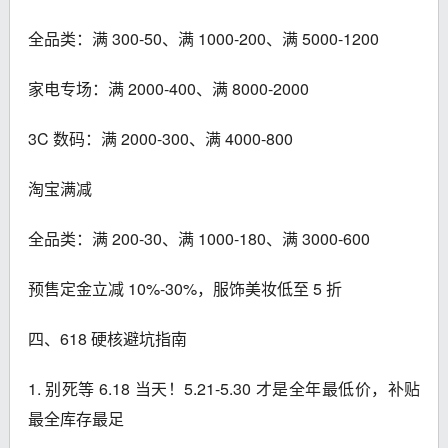
全品类：满 300-50、满 1000-200、满 5000-1200
家电专场：满 2000-400、满 8000-2000
3C 数码：满 2000-300、满 4000-800
淘宝满减
全品类：满 200-30、满 1000-180、满 3000-600
预售定金立减 10%-30%，服饰美妆低至 5 折
四、618 硬核避坑指南
1. 别死等 6.18 当天！5.21-5.30 才是全年最低价，补贴
最全库存最足