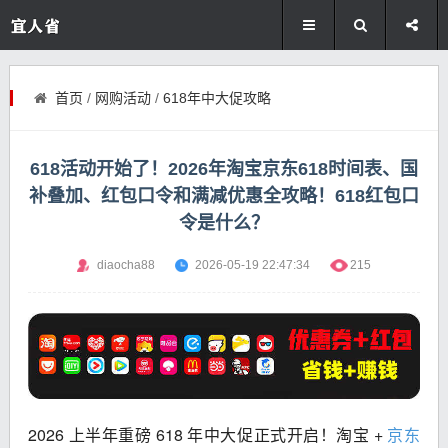
首页
/
网购活动
/
618年中大促攻略
618活动开始了！2026年淘宝京东618时间表、国
补叠加、红包口令和满减优惠全攻略！618红包口
令是什么？
diaocha88
2026-05-19 22:47:34
215
2026 上半年重磅 618 年中大促正式开启！淘宝 +
京东