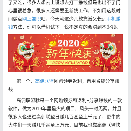
了又吃，很多人想去上班想去打工挣钱但是也出不了门
心里很着急，很多人还需要重新找工作，不如用这段时
间做点
网上兼职
吧，今天就这少几款靠谱又长远
手机赚
钱
方法，你可以借机试下，说不定真的会赚到不少钱。
第一个、
高佣联盟
网购领券返利，自用省钱分享赚
钱
高佣联盟就是一个网购领券和返利+分享赚钱的一款
软件，做为2019年里最火的项目，风头一时无两，并且
很多人也通过高佣联盟日赚几百甚至上千元了，更牛的
大牛们一天赚几千甚至上万元，目前我也靠高佣联盟快