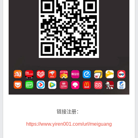
链接注册：
https://www.yiren001.com/url/meiguang