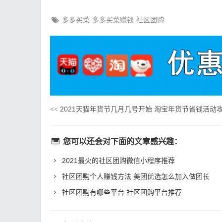
多多买菜
多多买菜赚钱
社区团购
2021天猫年货节几月几号开始 淘宝年货节省钱活动
<<
您可以还会对下面的文章感兴趣：
2021最火的社区团购微信小程序推荐
社区团购个人赚钱方法 美团优选怎么加入做团长
社区团购有哪些平台 社区团购平台推荐