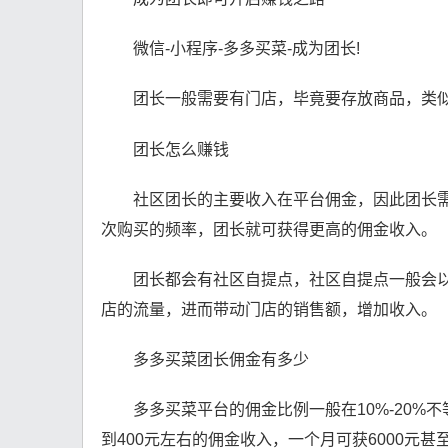
微信-小程序-多多买菜-成为团长!
团长一般需要有门店，毕竟要存放商品，类
团长怎么赚钱
社区团长的主要收入在平台佣金，因此团长
次购买的频率，团长就可获得更高的佣金收入。
团长都会有社区自提点，社区自提点一般会
店的流量，进而带动门店的销售额，增加收入。
多多买菜团长佣金有多少
多多买菜平台的佣金比例一般在10%-20%
到400元左右的佣金收入，一个月可获6000元