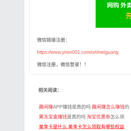
微信链接注册：
https://www.yiren001.com/url/meiguang
微信注册，微信登录！！
相关阅读：
趣闲赚
APP赚钱是真的吗
趣闲赚怎么赚钱
的
果冻宝盒赚钱
是真的吗
淘宝优惠券
怎么领
美享卡是什么 美享卡怎么领取有哪些权益