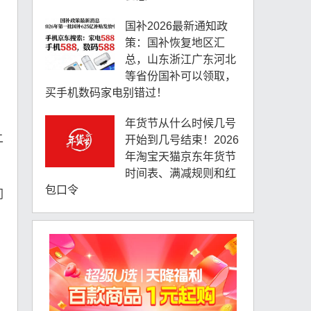
国补2026最新通知政
策：国补恢复地区汇
总，山东浙江广东河北
等省份国补可以领取，
买手机数码家电别错过！
年货节从什么时候几号
二
开始到几号结束！2026
年淘宝天猫京东年货节
时间表、满减规则和红
包口令
门