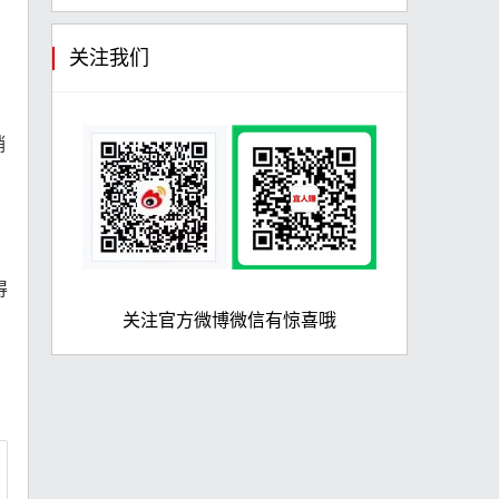
关注我们
销
得
关注官方微博微信有惊喜哦