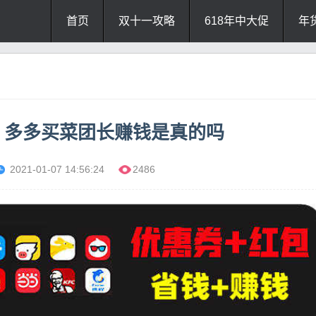
首页
双十一攻略
618年中大促
年
 多多买菜团长赚钱是真的吗
2021-01-07 14:56:24
2486