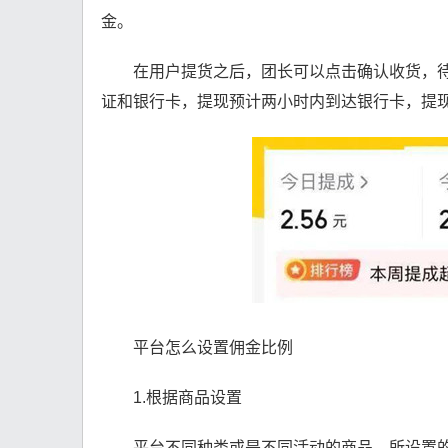
金。
在用户提货之后，团长可以点击确认收货，
证和银行卡，提现预计两小时内到达银行卡，提
平台怎么设置佣金比例
1.根据商品设置
平台不同种类或是不同活动的商品，所设置