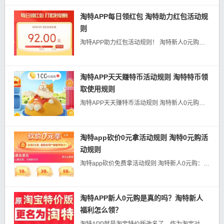
淘特APP每日领红包 淘特助力红包活动规
则
淘特APP助力红包活动规则！ 淘特新人0元购：》》》点击直达《《 一、助力领红包 1、用户每天指定时间内登陆活动页面参...
淘特APP天天赚特币活动规则 淘特特币领
取使用规则
淘特APP天天赚特币活动规则 淘特新人0元购：》》》点击直达《《 一、参与对象:淘特APP用户 二、怎么赚特币....
淘特app砍价0元拿活动规则 淘特0元购活
动规则
淘特app砍价免费拿活动规则 淘特新人0元购：》》》点击直达《《 1、为感谢广“大消费者对淘特的支持和热爱，淘特为用户提供了免费领取商品...
淘特APP新人0元购是真的吗？淘特新人
福利怎么领？
淘特APP就是淘宝特价版改名了，作为淘宝对抗拼多多的APP，其主打也是下沉市场，各种优惠特价商品，和红包小游戏，如果你习惯了低价网购，建议你去下一个！ 淘...