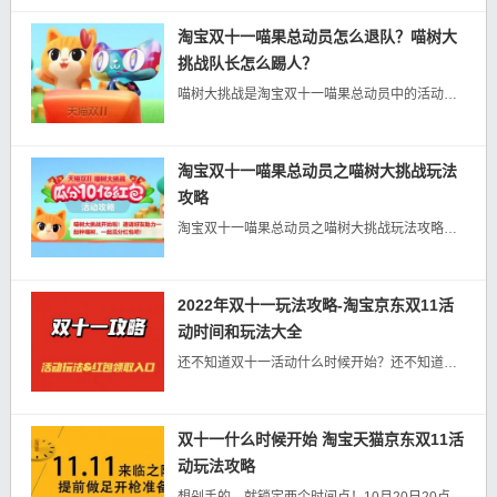
淘宝双十一喵果总动员怎么退队？喵树大
挑战队长怎么踢人？
喵树大挑战是淘宝双十一喵果总动员中的活动玩法，可以组队玩也可以一个人玩，组队玩奖励更多，所以很多人会选择组队。 那么双11喵果总动员喵树大挑战退队方法是什么呢？队长怎么踢人？...
淘宝双十一喵果总动员之喵树大挑战玩法
攻略
淘宝双十一喵果总动员之喵树大挑战玩法攻略！ 超级红包领取方法1：打开手机淘宝搜索：能省就省50，即可领取1111超级红包...
2022年双十一玩法攻略-淘宝京东双11活
动时间和玩法大全
还不知道双十一活动什么时候开始？还不知道双十一活动怎么玩？双十一是真的便宜吗？ 一、天猫淘宝双十一、京东双十一活动玩法 天猫双十一、淘宝...
双十一什么时候开始 淘宝天猫京东双11活
动玩法攻略
想剁手的，就锁定两个时间点！10月20日20点和10月24号20点。 这是京东双11和天猫淘宝双11预售开始的时间，而且都提前到晚上8点，大家不用再熬夜等待，实在太给力了！...