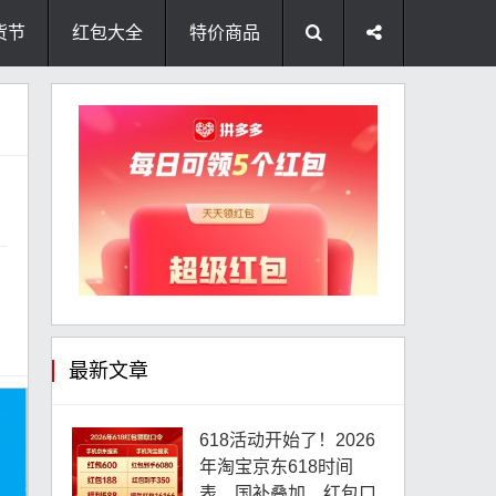
货节
红包大全
特价商品
最新文章
618活动开始了！2026
年淘宝京东618时间
表、国补叠加、红包口