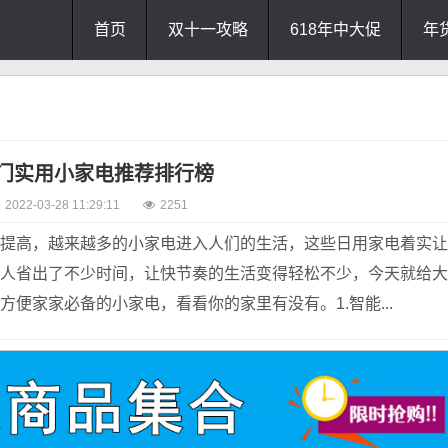
首页
双十一攻略
618年中大促
年
热门实用小家电推荐排行榜
2022-03-28 11:29:11
2251
提高，越来越多的小家电进入人们的生活，这些日用家电着实让
人省出了不少时间，让快节奏的生活变得轻松不少，今天就给大
方便家家必备的小家电，看看你的家里有没有。1.智能...