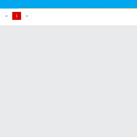
‹‹
1
››