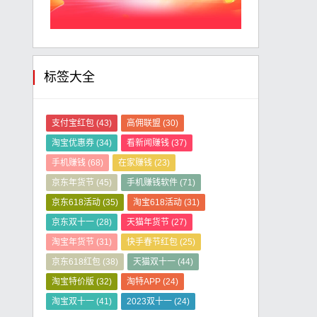
标签大全
支付宝红包
(43)
高佣联盟
(30)
淘宝优惠券
(34)
看新闻赚钱
(37)
手机赚钱
(68)
在家赚钱
(23)
京东年货节
(45)
手机赚钱软件
(71)
京东618活动
(35)
淘宝618活动
(31)
京东双十一
(28)
天猫年货节
(27)
淘宝年货节
(31)
快手春节红包
(25)
京东618红包
(38)
天猫双十一
(44)
淘宝特价版
(32)
淘特APP
(24)
淘宝双十一
(41)
2023双十一
(24)