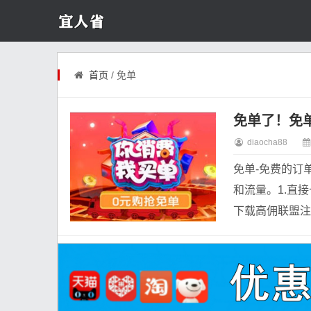
首页
/ 免单
免单了！免
diaocha88
免单-免费的订
和流量。1.直
下载高佣联盟注册