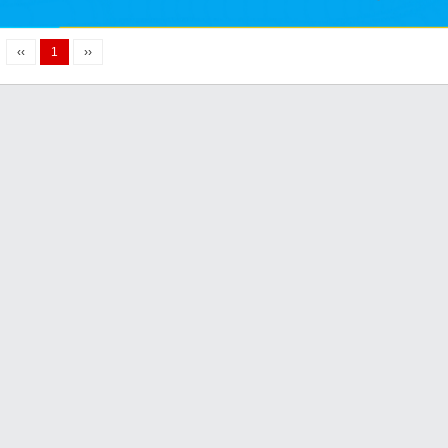
‹‹
1
››