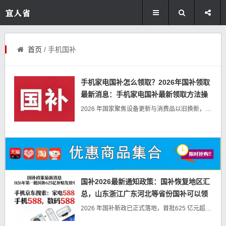
首页
/ 手机国补
手机家电国补怎么领取？2026年国补领取
最新消息：手机家电国补最新领取方法操
作教程一览！
2026 年国家聚焦设备更新与消费品以旧换新，推出覆盖手机数码、家电、汽车三大领域的消费补贴政策，以实打实的资金红利助力居民消费升级。本次国补执行全国统一标准，补贴力度明确、申领渠道多元，线上线下均可便捷...
国补2026最新通知政策：国补恢复地区汇
总，山东浙江广东河北等省份国补可以领
取，买手机数码家电别错过！
2026 年国补新政已正式落地，首批625 亿元超长期特别国债资金于 1 月 1 日足额下达，全国 31 省区市及兵团已全面开放补贴申领通道，聚焦民生消费升级与产业设备更新两大核心，覆盖家电、数码、汽车以...