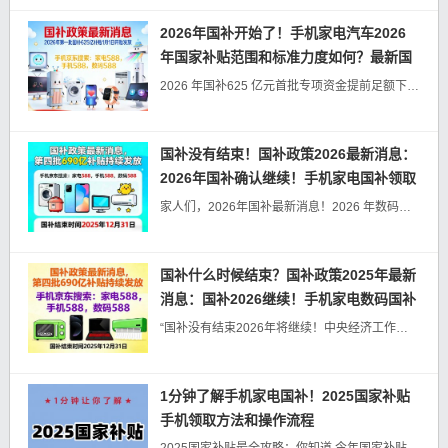
2026年国补开始了！手机家电汽车2026
年国家补贴范围和标准力度如何？最新国
补领取方法操作教程来了！
2026 年国补625 亿元首批专项资金提前足额下达，精准锁定汽车、家电、数码智能三大大宗消费领域，无缝衔接元旦春节消费旺季，为市场注入强劲活力。本次政策以 “精准赋能、绿色升级” 为核心，完成多维机制革...
国补没有结束！国补政策2026最新消息：
2026年国补确认继续！手机家电国补领取
方法教程一览！
家人们，2026年国补最新消息！2026 年数码家电手机国补政策正式确认延续，利好刚需采购！但紧急提醒：2025 年最后一波 690 亿普惠补贴，12 月 31 日 24 点结束，额度清零不补发，这是史上...
国补什么时候结束？国补政策2025年最新
消息：国补2026继续！手机家电数码国补
领取方法操作教程一览！
“国补没有结束2026年将继续！中央经济工作会议明确，2026 年消费品以旧换新政策不会退出，而是升级为 “精准滴灌”。 而2025 年 12 月23日国补 “末班车” 进入最后 9 天冲刺！第四批 69...
1分钟了解手机家电国补！2025国家补贴
手机领取方法和操作流程
2025国家补贴最全攻略：你知道 今年国家补贴范围力度和领取方法吗？我们来一起看一下吧，今年买手机、家电、汽车都能直接省钱！想要换新的小伙伴们注意了，京东手机端就能一键领取，操作超简单！赶紧收藏这篇攻略，...