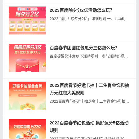
2023百度除夕分2亿活动怎么玩？
2023百度「 除夕分2亿」详细规则 一、活动时间 1参与时间 预约活动时间: 2023年1月20日0:00-1月20...
百度春节团圆红包瓜分三亿怎么玩？
百度提醒您注意以下活动规则，参与活动即视为您已阅读并认可本活动规则，理解并愿意接受本活动规则的约束。 【活动说明】 1、活动参与时间...
2022百度春节好运卡抽十二生肖金饰和抽
万元红包大奖规则
2022百度春节好运卡抽足金十二生肖金饰和抽万元红包大奖规则 1.十二生肖金饰奖励: 1.24日0:00-1.31日19:50 期间,指...
2022百度春节红包活动 集好运分5亿活动
规则
2022百度春节红包[集好运分5亿] 活动时间 2022年1月22日0:00- -2022年1月31日19: 50(参与活动时间)202...