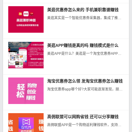
美逛优惠券怎么来的 手机兼职靠谱赚钱
美逛其实是一个智能优惠券采集器，集成了推广和分享的社交功能，除了能领券外，还能人性化分类和推荐。以前总是在优惠券的微信群，QQ群里等着群主发内部券。我想找一手优惠券信息，那么找美逛就对了。实际上很多人不知...
美逛APP赚钱是真的吗 赚钱模式是什么
美逛APP是什么？美逛是一个淘宝优惠券APP，也是一款分享赚钱的工具。除了领优惠券省钱，无论自己买不是分享给朋友买都是有佣金的。美逛APP注册下载二维码注册下载：链接注册下载：https://www.yi...
淘宝优惠券怎么领 发淘宝优惠券怎么赚钱
淘宝优惠券app哪个好?大家可能逐渐发现，朋友圈、微信群推荐这些优惠券的人慢慢多了起来，而且这些优惠券的金额都比较可观。那优惠券怎么来的呢？我本人是一个淘宝控，一天不上淘宝就浑身难受，心里空落落的，一年花...
高佣联盟可以网购省钱 还可以分享赚钱
高佣联盟APP是一个购物返利赚钱软件，支持淘宝、天猫、京东和拼多多，主流商城购物返利。 值得注意的是，高佣联盟不仅能购物返利，还可以推广好友购物赚钱。...