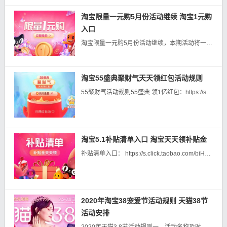
淘宝限量一元购5月份活动继续 淘宝1元购
入口
淘宝限量一元购5月份活动继续，本期活动将一直持续到5月底。下面一起来看看淘宝一元购入口及抢购攻略吧。淘宝一元购在哪里找？我们想要抢淘宝一元购，在淘宝APP是没有办法找到的，因为这是淘宝官方内部福利活动，只...
淘宝55盛典聚财气天天领红包活动规则
55聚财气活动规则55盛典 领1亿红包：https://s.click.taobao.com/wDdvXou点击自动复制口令：￥LioaXWh43gg￥-----淘宝每天1元 购入口：每天数万款...
淘宝5.1补贴清单入口 淘宝天天领补贴金
补贴清单入口： https://s.click.taobao.com/biHqwou 点击自动复制口令：￥lUJJX...
2020年淘宝38宠爱节活动规则 天猫38节
活动安排
2020年天猫3.8节活动规则一、活动名称及时间2020年天猫3.8节（以下简称“3.8节”或“活动”）活动时间为2020年03月05日00:00:00-2020年03月08日23:59:59。活动入口：...