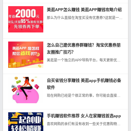
美逛APP怎么赚钱 美逛APP赚钱攻略介绍
那么为什么直接在淘宝买没有优惠券?这就是一个信息差的问题了，淘宝店自然希望卖价格高一点，自己的利润会多一点。同时淘宝店又希望可以获得足够多的曝光度和销量，毕竟销量在淘宝商品排名中非常重要，在几千万商品中找...
怎么自己建优惠券群赚钱？淘宝优惠券朋
友圈推广技巧？
美逛是一个独立的APP导购平台，每天更新优惠产品，聚划算，淘抢购全部同步，同样产品，同家店铺，美逛会有商家推广的大额优惠券！如果你加入过优惠券群那就一看就明白了，而优惠券群你只能领券，美逛还可以领返佣，或...
自买省钱分享赚钱 美逛app手机赚钱必备
软件
现在网购已经是个很正常的事，你可能会直接在淘宝或者天猫app直接购物，认为已经很便宜了。其实，我们是可以通过一些购物返利app购物，通过领取购物券或者低价购买能节约更多的钱哦。美逛app就是这样一个购物平...
手机赚钱软件推荐 女人在家赚钱首选app
喜欢网购的亲们有没有收到一些关于优惠购物卷的信息呢？很多人都想知道这是怎样的一种模式！为什么会有那么多有优惠卷产品呢？其中不乏一些大牌商品，而且价格确实挺优惠的！因为这是最近兴起的一种代理模式！！接下来我...